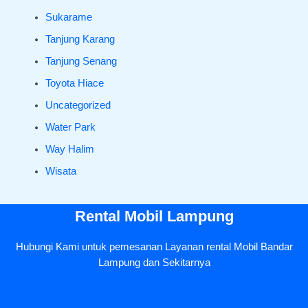
Sukarame
Tanjung Karang
Tanjung Senang
Toyota Hiace
Uncategorized
Water Park
Way Halim
Wisata
Rental Mobil Lampung
Hubungi Kami untuk pemesanan Layanan rental Mobil Bandar
Lampung dan Sekitarnya