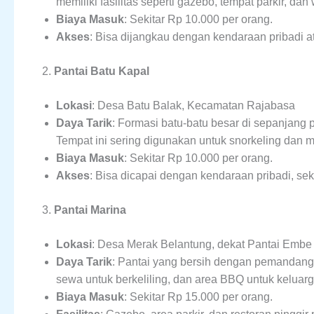
memiliki fasilitas seperti gazebo, tempat parkir, d
Biaya Masuk
: Sekitar Rp 10.000 per orang.
Akses
: Bisa dijangkau dengan kendaraan pribadi ata
2.
Pantai Batu Kapal
Lokasi
: Desa Batu Balak, Kecamatan Rajabasa
Daya Tarik
: Formasi batu-batu besar di sepanjan
Tempat ini sering digunakan untuk snorkeling dan 
Biaya Masuk
: Sekitar Rp 10.000 per orang.
Akses
: Bisa dicapai dengan kendaraan pribadi, seki
3.
Pantai Marina
Lokasi
: Desa Merak Belantung, dekat Pantai Embe
Daya Tarik
: Pantai yang bersih dengan pemandangan
sewa untuk berkeliling, dan area BBQ untuk keluarg
Biaya Masuk
: Sekitar Rp 15.000 per orang.