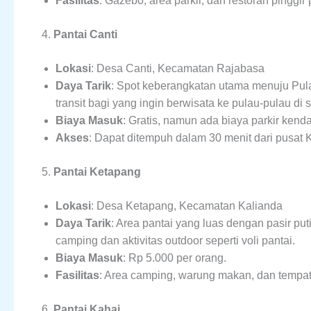
Fasilitas
: Gazebo, area parkir, dan restoran pinggir 
4.
Pantai Canti
Lokasi
: Desa Canti, Kecamatan Rajabasa
Daya Tarik
: Spot keberangkatan utama menuju Pula
transit bagi yang ingin berwisata ke pulau-pulau di s
Biaya Masuk
: Gratis, namun ada biaya parkir kend
Akses
: Dapat ditempuh dalam 30 menit dari pusat 
5.
Pantai Ketapang
Lokasi
: Desa Ketapang, Kecamatan Kalianda
Daya Tarik
: Area pantai yang luas dengan pasir put
camping dan aktivitas outdoor seperti voli pantai.
Biaya Masuk
: Rp 5.000 per orang.
Fasilitas
: Area camping, warung makan, dan tempat 
6.
Pantai Kahai