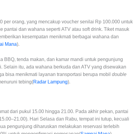
0 per orang, yang mencakup voucher senilai Rp 100.000 untuk
pantai dan wahana seperti ATV atau soft drink. Tiket masuk
a memberikan kesempatan menikmati berbagai wahana dan
ai Mana
).
area BBQ, tenda makan, dan kamar mandi untuk pengunjung
ai. Selain itu, ada wahana berkuda dan ATV yang disewakan
a bisa menikmati layanan transportasi berupa mobil
double
nuruni tebing​(
Radar Lampung
).
mat dari pukul 15.00 hingga 21.00. Pada akhir pekan, pantai
15.00–21.00). Hari Selasa dan Rabu, tempat ini tutup, kecuali
ua pengunjung diharuskan melakukan reservasi terlebih
0% untuk mengonfirmasi pemesanan​(
Sampai Mana
).