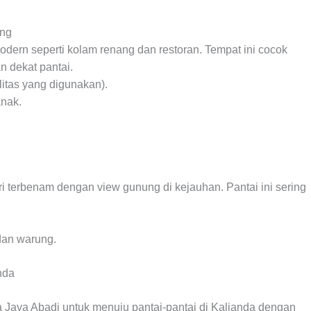
ung
s modern seperti kolam renang dan restoran. Tempat ini cocok
 dekat pantai.
ilitas yang digunakan).
anak.
ri terbenam dengan view gunung di kejauhan. Pantai ini sering
 dan warung.
nda
a Jaya Abadi untuk menuju pantai-pantai di Kalianda dengan