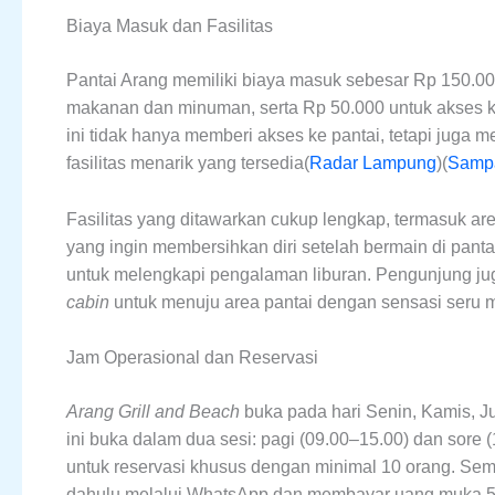
Biaya Masuk dan Fasilitas
Pantai Arang memiliki biaya masuk sebesar Rp 150.00
makanan dan minuman, serta Rp 50.000 untuk akses ke 
ini tidak hanya memberi akses ke pantai, tetapi jug
fasilitas menarik yang tersedia​(
Radar Lampung
)​(
Samp
Fasilitas yang ditawarkan cukup lengkap, termasuk 
yang ingin membersihkan diri setelah bermain di pant
untuk melengkapi pengalaman liburan. Pengunjung jug
cabin
untuk menuju area pantai dengan sensasi seru me
Jam Operasional dan Reservasi
Arang Grill and Beach
buka pada hari Senin, Kamis, Ju
ini buka dalam dua sesi: pagi (09.00–15.00) dan sore (
untuk reservasi khusus dengan minimal 10 orang. Sem
dahulu melalui WhatsApp dan membayar uang muka 5