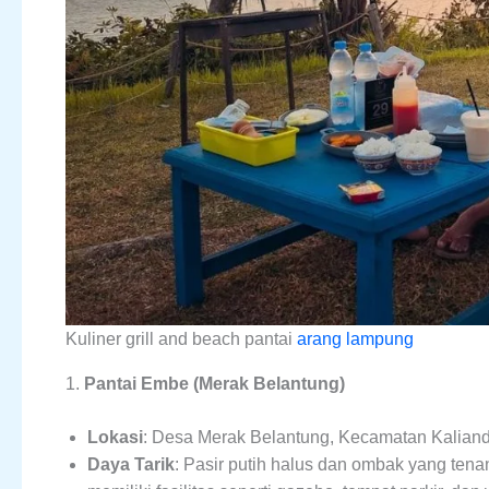
Kuliner grill and beach pantai
arang lampung
1.
Pantai Embe (Merak Belantung)
Lokasi
: Desa Merak Belantung, Kecamatan Kalian
Daya Tarik
: Pasir putih halus dan ombak yang tenan