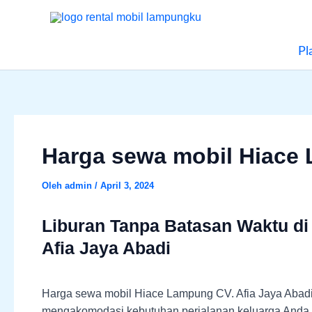
Lewati
Menu
ke
konten
Pl
Harga sewa mobil Hiace
Oleh
admin
/
April 3, 2024
Liburan Tanpa Batasan Waktu di
Afia Jaya Abadi
Harga sewa mobil Hiace Lampung CV. Afia Jaya Abadi
mengakomodasi kebutuhan perjalanan keluarga Anda