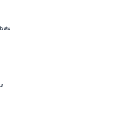
isata
as