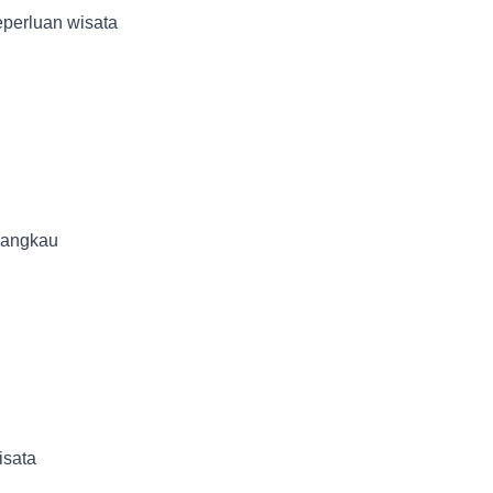
perluan wisata
jangkau
isata