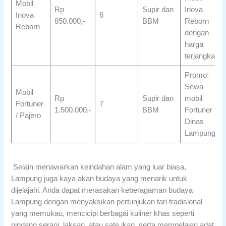
Mobil
Rp
Supir dan
Inova
Inova
6
850.000,-
BBM
Reborn
Reborn
dengan
harga
terjangkau
Promo:
Sewa
Mobil
Rp
Supir dan
mobil
Fortuner
7
1.500.000,-
BBM
Fortuner
/ Pajero
Dinas
Lampung
Selain menawarkan keindahan alam yang luar biasa,
Lampung juga kaya akan budaya yang menarik untuk
dijelajahi. Anda dapat merasakan keberagaman budaya
Lampung dengan menyaksikan pertunjukan tari tradisional
yang memukau, mencicipi berbagai kuliner khas seperti
pindang serani, laksan, atau sate ikan, serta mempelajari adat