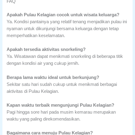
FAQ
Apakah Pulau Kelagian cocok untuk wisata keluarga?
Ya. Kondisi pantainya yang relatif tenang menjadikan pulau ini
nyaman untuk dikunjungi bersama keluarga dengan tetap
memperhatikan keselamatan.
Apakah tersedia aktivitas snorkeling?
Ya. Wisatawan dapat menikmati snorkeling di beberapa titik
dengan kondisi air yang cukup jernih.
Berapa lama waktu ideal untuk berkunjung?
Sekitar satu hari sudah cukup untuk menikmati berbagai
aktivitas di Pulau Kelagian.
Kapan waktu terbaik mengunjungi Pulau Kelagian?
Pagi hingga sore hari pada musim kemarau merupakan
waktu yang paling direkomendasikan.
Bagaimana cara menuju Pulau Kelagian?