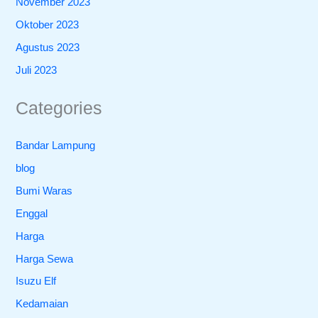
November 2023
Oktober 2023
Agustus 2023
Juli 2023
Categories
Bandar Lampung
blog
Bumi Waras
Enggal
Harga
Harga Sewa
Isuzu Elf
Kedamaian