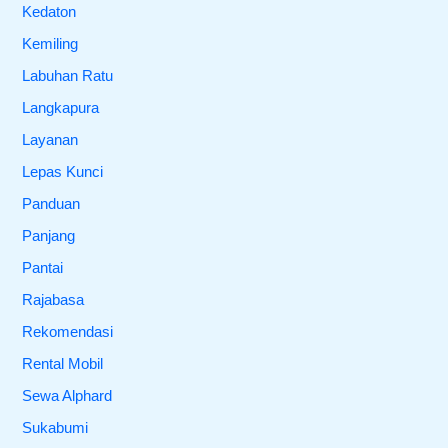
Kedaton
Kemiling
Labuhan Ratu
Langkapura
Layanan
Lepas Kunci
Panduan
Panjang
Pantai
Rajabasa
Rekomendasi
Rental Mobil
Sewa Alphard
Sukabumi