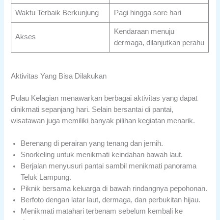
Waktu Terbaik Berkunjung
Pagi hingga sore hari
Kendaraan menuju
Akses
dermaga, dilanjutkan perahu
Aktivitas Yang Bisa Dilakukan
Pulau Kelagian menawarkan berbagai aktivitas yang dapat
dinikmati sepanjang hari. Selain bersantai di pantai,
wisatawan juga memiliki banyak pilihan kegiatan menarik.
Berenang di perairan yang tenang dan jernih.
Snorkeling untuk menikmati keindahan bawah laut.
Berjalan menyusuri pantai sambil menikmati panorama
Teluk Lampung.
Piknik bersama keluarga di bawah rindangnya pepohonan.
Berfoto dengan latar laut, dermaga, dan perbukitan hijau.
Menikmati matahari terbenam sebelum kembali ke