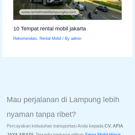
10 Tempat rental mobil jakarta
Rekomendasi
,
Rental Mobil
/ By
admin
Mau perjalanan di Lampung lebih
nyaman tanpa ribet?
Percayakan kebutuhan transportasi Anda kepada
CV. AFIA
JAYA ABADI
. Tersedia berbagai pilihan
Sewa Mobil Hiace