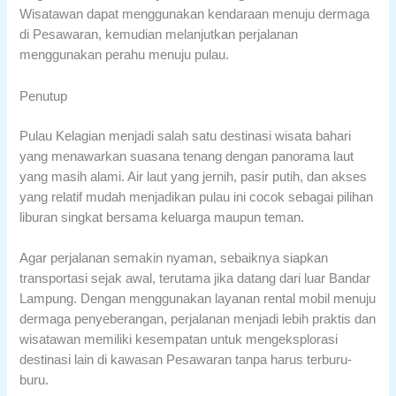
Wisatawan dapat menggunakan kendaraan menuju dermaga
di Pesawaran, kemudian melanjutkan perjalanan
menggunakan perahu menuju pulau.
Penutup
Pulau Kelagian menjadi salah satu destinasi wisata bahari
yang menawarkan suasana tenang dengan panorama laut
yang masih alami. Air laut yang jernih, pasir putih, dan akses
yang relatif mudah menjadikan pulau ini cocok sebagai pilihan
liburan singkat bersama keluarga maupun teman.
Agar perjalanan semakin nyaman, sebaiknya siapkan
transportasi sejak awal, terutama jika datang dari luar Bandar
Lampung. Dengan menggunakan layanan rental mobil menuju
dermaga penyeberangan, perjalanan menjadi lebih praktis dan
wisatawan memiliki kesempatan untuk mengeksplorasi
destinasi lain di kawasan Pesawaran tanpa harus terburu-
buru.