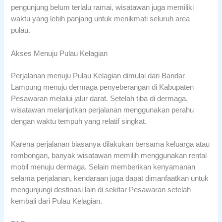
pengunjung belum terlalu ramai, wisatawan juga memiliki
waktu yang lebih panjang untuk menikmati seluruh area
pulau.
Akses Menuju Pulau Kelagian
Perjalanan menuju Pulau Kelagian dimulai dari Bandar
Lampung menuju dermaga penyeberangan di Kabupaten
Pesawaran melalui jalur darat. Setelah tiba di dermaga,
wisatawan melanjutkan perjalanan menggunakan perahu
dengan waktu tempuh yang relatif singkat.
Karena perjalanan biasanya dilakukan bersama keluarga atau
rombongan, banyak wisatawan memilih menggunakan rental
mobil menuju dermaga. Selain memberikan kenyamanan
selama perjalanan, kendaraan juga dapat dimanfaatkan untuk
mengunjungi destinasi lain di sekitar Pesawaran setelah
kembali dari Pulau Kelagian.