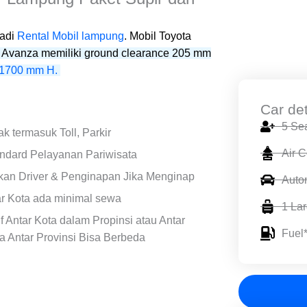
badi
Rental Mobil lampung
. Mobil Toyota
 Avanza
memiliki ground clearance 205 mm
 1700 mm H.
Car det
5 Se
ak termasuk Toll, Parkir
Air C
ndard Pelayanan Pariwisata
an Driver & Penginapan Jika Menginap
Auto
r Kota ada minimal sewa
1 La
if Antar Kota dalam Propinsi atau Antar
Fuel
a Antar Provinsi Bisa Berbeda