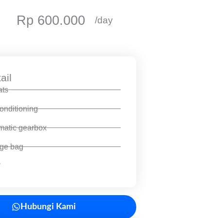
Rp 600.000
/day
ail
ats
onditioning
matic gearbox
rge bag
*
Hubungi Kami