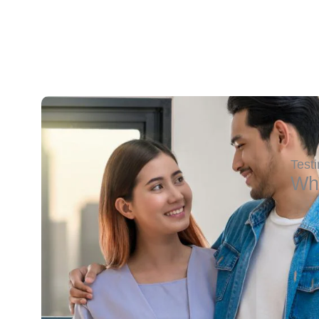
Test
Wh