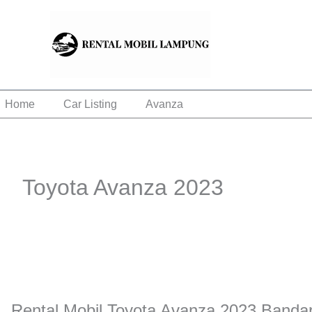
Lewati
ke
konten
Home
Car Listing
Avanza
Toyota Avanza 2023
Rental Mobil Toyota Avanza 2023 Banda