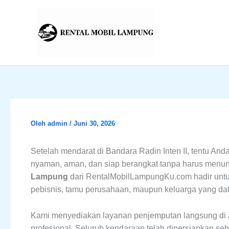
Lewati
ke
konten
Oleh
admin
/
Juni 30, 2026
Setelah mendarat di Bandara Radin Inten II, tentu An
nyaman, aman, dan siap berangkat tanpa harus menu
Lampung
dari RentalMobilLampungKu.com hadir untuk
pebisnis, tamu perusahaan, maupun keluarga yang da
Kami menyediakan layanan penjemputan langsung di
profesional. Seluruh kendaraan telah dipersiapkan s