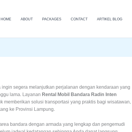
HOME
ABOUT
PACKAGES
CONTACT
ARTIKEL BLOG
da ingin segera melanjutkan perjalanan dengan kendaraan yang
nggu lama. Layanan
Rental Mobil Bandara Radin Inten
 memberikan solusi transportasi yang praktis bagi wisatawan,
tang ke Provinsi Lampung.
 area bandara dengan armada yang lengkap dan pengemudi
ebelum jadwal kedatangan sehingga Anda dapat langsung