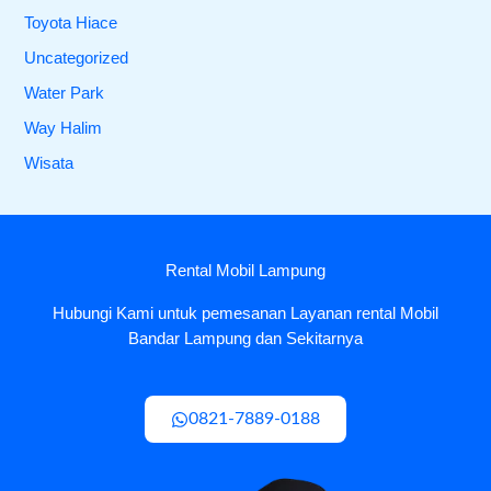
Toyota Hiace
Uncategorized
Water Park
Way Halim
Wisata
Rental Mobil Lampung
Hubungi Kami untuk pemesanan Layanan rental Mobil
Bandar Lampung dan Sekitarnya
0821-7889-0188