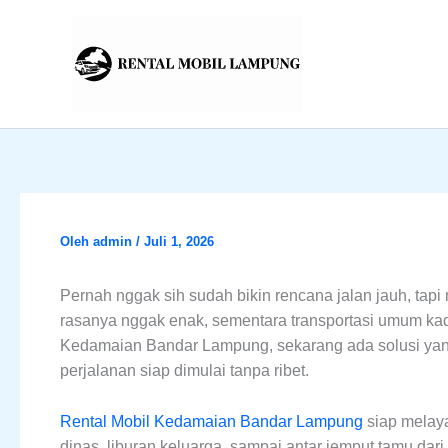
Lewati
ke
konten
Oleh
admin
/
Juli 1, 2026
Pernah nggak sih sudah bikin rencana jalan jauh, ta
rasanya nggak enak, sementara transportasi umum kad
Kedamaian Bandar Lampung, sekarang ada solusi yang le
perjalanan siap dimulai tanpa ribet.
Rental Mobil Kedamaian Bandar Lampung
siap melaya
dinas, liburan keluarga, sampai antar jemput tamu dar