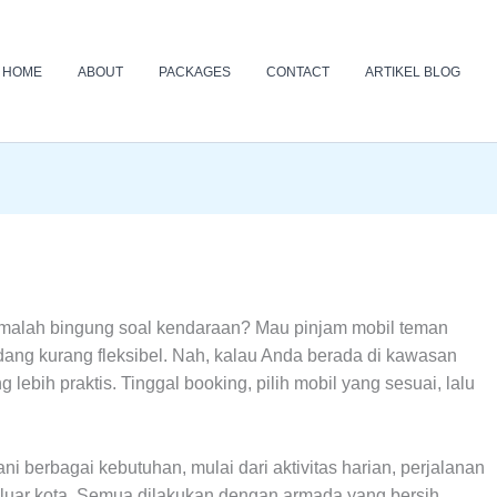
HOME
ABOUT
PACKAGES
CONTACT
ARTIKEL BLOG
pi malah bingung soal kendaraan? Mau pinjam mobil teman
ang kurang fleksibel. Nah, kalau Anda berada di kawasan
bih praktis. Tinggal booking, pilih mobil yang sesuai, lalu
ni berbagai kebutuhan, mulai dari aktivitas harian, perjalanan
i luar kota. Semua dilakukan dengan armada yang bersih,