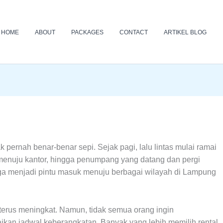
HOME
ABOUT
PACKAGES
CONTACT
ARTIKEL BLOG
pernah benar-benar sepi. Sejak pagi, lalu lintas mulai ramai
menuju kantor, hingga penumpang yang datang dan pergi
 juga menjadi pintu masuk menuju berbagai wilayah di Lampung
 terus meningkat. Namun, tidak semua orang ingin
n jadwal keberangkatan. Banyak yang lebih memilih rental