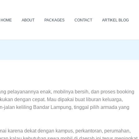
HOME
ABOUT
PACKAGES
CONTACT
ARTIKEL BLOG
ang pelayanannya enak, mobilnya bersih, dan proses booking
kukan dengan cepat. Mau dipakai buat liburan keluarga,
an-jalan keliling Bandar Lampung, tinggal pilih armada yang
mai karena dekat dengan kampus, perkantoran, perumahan,
ran kalau kebutuhan sewa mobil di daerah ini terus meningkat