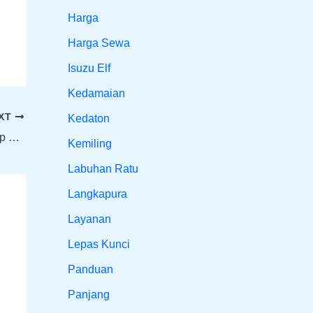
Harga
Harga Sewa
Isuzu Elf
Kedamaian
XT
Kedaton
Rental Mobil Kedaton Bandar Lampung Siap Temani Semua Perjalanan
Kemiling
Labuhan Ratu
Langkapura
Layanan
Lepas Kunci
Panduan
Panjang