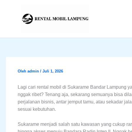
Lewati
ke
konten
Oleh
admin
/
Juli 1, 2026
Lagi cari rental mobil di Sukarame Bandar Lampung y
nggak ribet? Tenang aja, sekarang semuanya bisa dila
perjalanan bisnis, antar jemput tamu, atau sekadar jal
sesuai kebutuhan.
Sukarame menjadi salah satu kawasan yang cukup ra
hingga akses menuju Bandara Radin Inten II. Nggak he