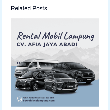
Related Posts