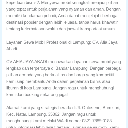
keperluan bisnis?. Menyewa mobil seringkali menjadi pilihan
yang tepat untuk perjalanan yang nyaman dan aman. Dengan
memiliki kendaraan pribadi, Anda dapat menjelajahi berbagai
destinasi populer dengan lebih leluasa, tanpa harus khawatir
tentang keterbatasan waktu dan jadwal transportasi umum.
Layanan Sewa Mobil Profesional di Lampung: CV. Afia Jaya
Abadi
CV AFIA JAYA ABADI menawarkan layanan sewa mobil yang
lengkap dan terpercaya di Bandar Lampung. Dengan berbagai
pilihan armada yang berkualitas dan harga yang kompetitif,
kami siap membantu Anda dalam perjalanan bisnis atau
liburan di kota Lampung. Jangan ragu untuk menghubungi
kami dan booking sekarang juga!
Alamat kami yang strategis berada di Jl. Ontoseno, Bumisari,
Kec. Natar, Lampung, 35362. Jangan ragu untuk
menghubungi kami melalui WA di nomor 0821 7889 0188
untuk informasi lebih lanjut tentang layanan sewa mobil kami.