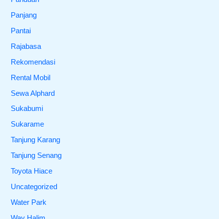
Panjang
Pantai
Rajabasa
Rekomendasi
Rental Mobil
Sewa Alphard
Sukabumi
Sukarame
Tanjung Karang
Tanjung Senang
Toyota Hiace
Uncategorized
Water Park
Way Halim