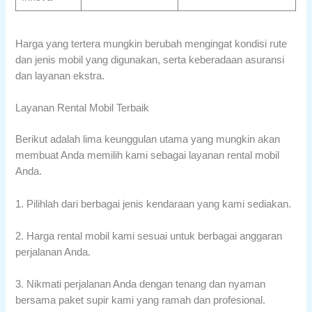
Harga yang tertera mungkin berubah mengingat kondisi rute
dan jenis mobil yang digunakan, serta keberadaan asuransi
dan layanan ekstra.
Layanan Rental Mobil Terbaik
Berikut adalah lima keunggulan utama yang mungkin akan
membuat Anda memilih kami sebagai layanan rental mobil
Anda.
1. Pilihlah dari berbagai jenis kendaraan yang kami sediakan.
2. Harga rental mobil kami sesuai untuk berbagai anggaran
perjalanan Anda.
3. Nikmati perjalanan Anda dengan tenang dan nyaman
bersama paket supir kami yang ramah dan profesional.