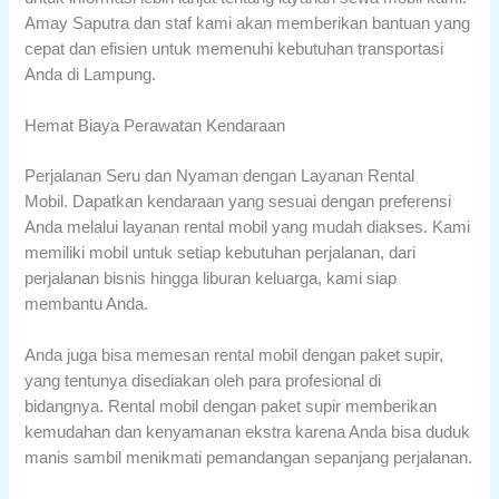
Amay Saputra dan staf kami akan memberikan bantuan yang
cepat dan efisien untuk memenuhi kebutuhan transportasi
Anda di Lampung.
Hemat Biaya Perawatan Kendaraan
Perjalanan Seru dan Nyaman dengan Layanan Rental
Mobil. Dapatkan kendaraan yang sesuai dengan preferensi
Anda melalui layanan rental mobil yang mudah diakses. Kami
memiliki mobil untuk setiap kebutuhan perjalanan, dari
perjalanan bisnis hingga liburan keluarga, kami siap
membantu Anda.
Anda juga bisa memesan rental mobil dengan paket supir,
yang tentunya disediakan oleh para profesional di
bidangnya. Rental mobil dengan paket supir memberikan
kemudahan dan kenyamanan ekstra karena Anda bisa duduk
manis sambil menikmati pemandangan sepanjang perjalanan.