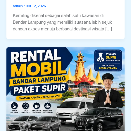
admin
/
Juli 12, 2026
Kemiling dikenal sebagai salah satu kawasan di
Bandar Lampung yang memiliki suasana lebih sejuk
dengan akses menuju berbagai destinasi wisata […]