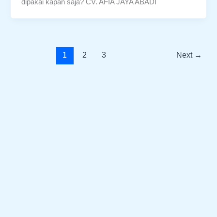
dipakai kapan saja? CV. AFIA JAYA ABADI
1
2
3
Next
→