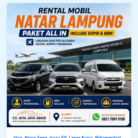
,
,
,
,
,
blog
Harga Sewa
Isuzu Elf
Lepas Kunci
Rekomendasi