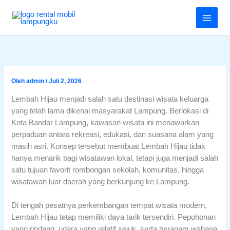
Lewati
ke
konten
Oleh
admin
/
Juli 2, 2026
Lembah Hijau menjadi salah satu destinasi wisata keluarga
yang telah lama dikenal masyarakat Lampung. Berlokasi di
Kota Bandar Lampung, kawasan wisata ini menawarkan
perpaduan antara rekreasi, edukasi, dan suasana alam yang
masih asri. Konsep tersebut membuat Lembah Hijau tidak
hanya menarik bagi wisatawan lokal, tetapi juga menjadi salah
satu tujuan favorit rombongan sekolah, komunitas, hingga
wisatawan luar daerah yang berkunjung ke Lampung.
Di tengah pesatnya perkembangan tempat wisata modern,
Lembah Hijau tetap memiliki daya tarik tersendiri. Pepohonan
yang rindang, udara yang relatif sejuk, serta beragam wahana