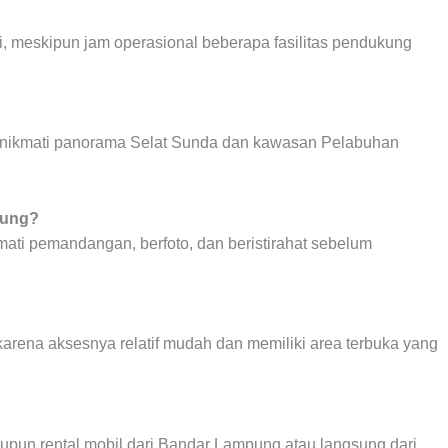
i, meskipun jam operasional beberapa fasilitas pendukung
menikmati panorama Selat Sunda dan kawasan Pelabuhan
jung?
ati pemandangan, berfoto, dan beristirahat sebelum
arena aksesnya relatif mudah dan memiliki area terbuka yang
un rental mobil dari Bandar Lampung atau langsung dari