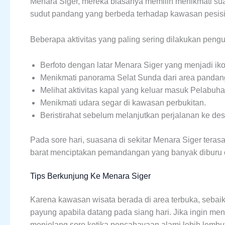
Menara Siger, mereka biasanya memilih menikmati su
sudut pandang yang berbeda terhadap kawasan pesis
Beberapa aktivitas yang paling sering dilakukan pengu
Berfoto dengan latar Menara Siger yang menjadi ik
Menikmati panorama Selat Sunda dari area pandan
Melihat aktivitas kapal yang keluar masuk Pelabuh
Menikmati udara segar di kawasan perbukitan.
Beristirahat sebelum melanjutkan perjalanan ke dest
Pada sore hari, suasana di sekitar Menara Siger tera
barat menciptakan pemandangan yang banyak diburu ol
Tips Berkunjung Ke Menara Siger
Karena kawasan wisata berada di area terbuka, seb
payung apabila datang pada siang hari. Jika ingin men
menjelang sore ketika pencahayaan alami lebih lembut