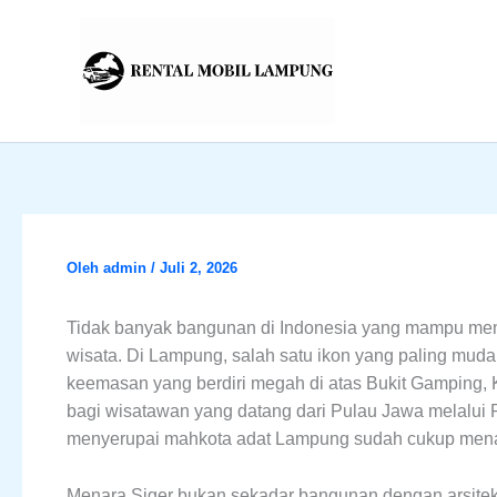
Lewati
ke
konten
Oleh
admin
/
Juli 2, 2026
Tidak banyak bangunan di Indonesia yang mampu menj
wisata. Di Lampung, salah satu ikon yang paling mud
keemasan yang berdiri megah di atas Bukit Gamping,
bagi wisatawan yang datang dari Pulau Jawa melalui 
menyerupai mahkota adat Lampung sudah cukup menari
Menara Siger bukan sekadar bangunan dengan arsitektur 