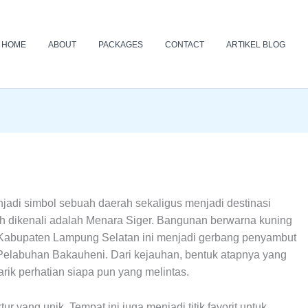
HOME
ABOUT
PACKAGES
CONTACT
ARTIKEL BLOG
adi simbol sebuah daerah sekaligus menjadi destinasi
ah dikenali adalah Menara Siger. Bangunan berwarna kuning
 Kabupaten Lampung Selatan ini menjadi gerbang penyambut
Pelabuhan Bakauheni. Dari kejauhan, bentuk atapnya yang
k perhatian siapa pun yang melintas.
yang unik. Tempat ini juga menjadi titik favorit untuk