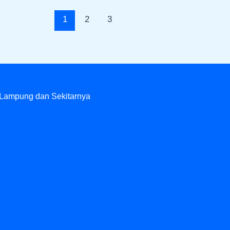
1
2
3
 Lampung dan Sekitarnya