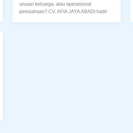
urusan keluarga, atau operasional
perusahaan? CV. AFIA JAYA ABADI hadir