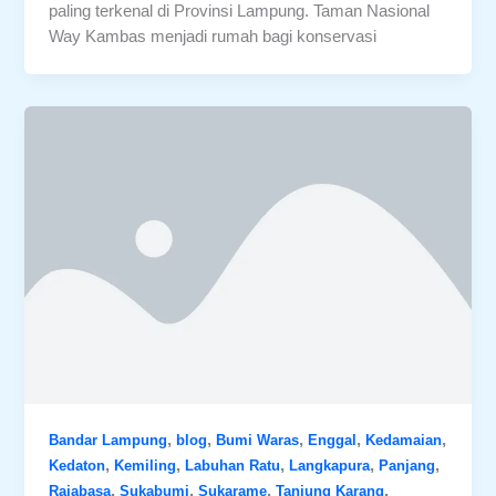
paling terkenal di Provinsi Lampung. Taman Nasional
Way Kambas menjadi rumah bagi konservasi
,
,
,
,
,
Bandar Lampung
blog
Bumi Waras
Enggal
Kedamaian
,
,
,
,
,
Kedaton
Kemiling
Labuhan Ratu
Langkapura
Panjang
,
,
,
,
Rajabasa
Sukabumi
Sukarame
Tanjung Karang