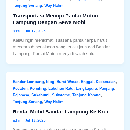
,
Tanjung Senang
Way Halim
Transportasi Menuju Pantai Mutun
Lampung Dengan Sewa Mobil
admin
/
Juli 12, 2026
Kalau ingin menikmati suasana pantai tanpa harus
menempuh perjalanan yang terlalu jauh dari Bandar
Lampung, Pantai Mutun menjadi salah satu
,
,
,
,
,
Bandar Lampung
blog
Bumi Waras
Enggal
Kedamaian
,
,
,
,
,
Kedaton
Kemiling
Labuhan Ratu
Langkapura
Panjang
,
,
,
,
Rajabasa
Sukabumi
Sukarame
Tanjung Karang
,
Tanjung Senang
Way Halim
Rental Mobil Bandar Lampung Ke Krui
admin
/
Juli 12, 2026
Sedang merencanakan perjalanan menuju Krui di