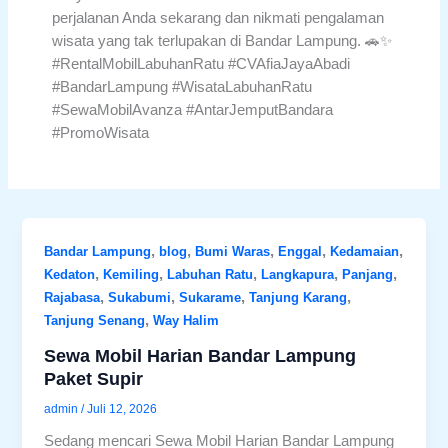
perjalanan Anda sekarang dan nikmati pengalaman
wisata yang tak terlupakan di Bandar Lampung. 🚗✨
#RentalMobilLabuhanRatu #CVAfiaJayaAbadi
#BandarLampung #WisataLabuhanRatu
#SewaMobilAvanza #AntarJemputBandara
#PromoWisata
,
,
,
,
,
Bandar Lampung
blog
Bumi Waras
Enggal
Kedamaian
,
,
,
,
,
Kedaton
Kemiling
Labuhan Ratu
Langkapura
Panjang
,
,
,
,
Rajabasa
Sukabumi
Sukarame
Tanjung Karang
,
Tanjung Senang
Way Halim
Sewa Mobil Harian Bandar Lampung
Paket Supir
admin
/
Juli 12, 2026
Sedang mencari Sewa Mobil Harian Bandar Lampung