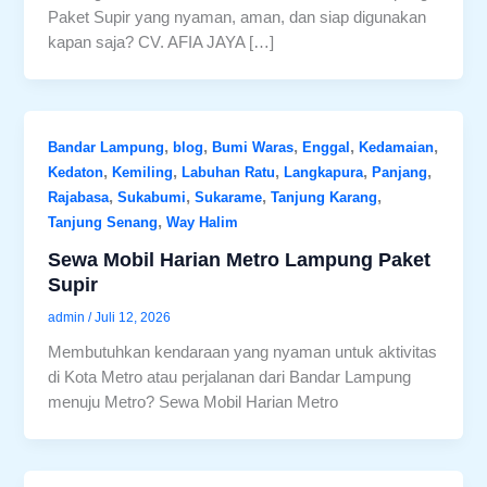
Paket Supir yang nyaman, aman, dan siap digunakan
kapan saja? CV. AFIA JAYA […]
,
,
,
,
,
Bandar Lampung
blog
Bumi Waras
Enggal
Kedamaian
,
,
,
,
,
Kedaton
Kemiling
Labuhan Ratu
Langkapura
Panjang
,
,
,
,
Rajabasa
Sukabumi
Sukarame
Tanjung Karang
,
Tanjung Senang
Way Halim
Sewa Mobil Harian Metro Lampung Paket
Supir
admin
/
Juli 12, 2026
Membutuhkan kendaraan yang nyaman untuk aktivitas
di Kota Metro atau perjalanan dari Bandar Lampung
menuju Metro? Sewa Mobil Harian Metro