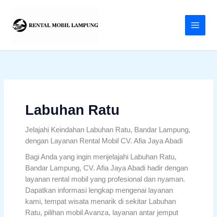
Lewati
ke
konten
Labuhan Ratu
Jelajahi Keindahan Labuhan Ratu, Bandar Lampung,
dengan Layanan Rental Mobil CV. Afia Jaya Abadi
Bagi Anda yang ingin menjelajahi Labuhan Ratu,
Bandar Lampung, CV. Afia Jaya Abadi hadir dengan
layanan rental mobil yang profesional dan nyaman.
Dapatkan informasi lengkap mengenai layanan
kami, tempat wisata menarik di sekitar Labuhan
Ratu, pilihan mobil Avanza, layanan antar jemput