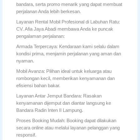
bandara, serta promo menarik yang dapat membuat
perjalanan Anda lebih berkesan.
Layanan Rental Mobil Profesional di Labuhan Ratu:
CV. Afia Jaya Abadi membawa Anda ke puncak
pengalaman perjalanan:
Armada Terpercaya: Kendaraan kami selalu dalam
kondisi prima, menjamin perjalanan yang aman dan
nyaman.
Mobil Avanza: Pilihan ideal untuk keluarga atau
rombongan kecil, memberikan kenyamanan dan
efisiensi bahan bakar.
Layanan Antar Jemput Bandara: Rasakan
kenyamanan dijemput dan diantar langsung ke
Bandara Radin Inten II Lampung.
Proses Booking Mudah: Booking dapat dilakukan
secara online atau melalui layanan pelanggan yang
responsif.