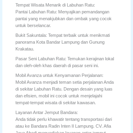
Tempat Wisata Menarik di Labuhan Ratu:
Pantai Labuhan Ratu: Menyajikan pemandangan
pantai yang menakjubkan dan ombak yang cocok
untuk berselancar.
Bukit Sakuntala: Tempat terbaik untuk menikmati
panorama Kota Bandar Lampung dan Gunung
Krakatau.
Pasar Seni Labuhan Ratu: Temukan kerajinan lokal
dan oleh-oleh khas daerah di pasar seni ini.
Mobil Avanza untuk Kenyamanan Perjalanan:
Mobil Avanza menjadi teman setia perjalanan Anda
di sekitar Labuhan Ratu. Dengan desain yang luas
dan efisien, mobil ini cocok untuk menjelajahi
tempat-tempat wisata di sekitar kawasan.
Layanan Antar Jemput Bandara:
Anda tidak perlu khawatir tentang transportasi dari
atau ke Bandara Radin Inten II Lampung. CV. Afia