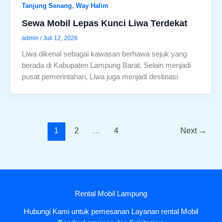
,
Tanjung Senang
Way Halim
Sewa Mobil Lepas Kunci Liwa Terdekat
admin
/
Juli 12, 2026
Liwa dikenal sebagai kawasan berhawa sejuk yang
berada di Kabupaten Lampung Barat. Selain menjadi
pusat pemerintahan, Liwa juga menjadi destinasi
1
2
…
4
Next
→
Rental Mobil Lampung
Hubungi Kami untuk pemesanan Layanan rental Mobil