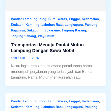
,
,
,
,
,
Bandar Lampung
blog
Bumi Waras
Enggal
Kedamaian
,
,
,
,
,
Kedaton
Kemiling
Labuhan Ratu
Langkapura
Panjang
,
,
,
,
Rajabasa
Sukabumi
Sukarame
Tanjung Karang
,
Tanjung Senang
Way Halim
Transportasi Menuju Pantai Mutun
Lampung Dengan Sewa Mobil
admin
/
Juli 12, 2026
Kalau ingin menikmati suasana pantai tanpa harus
menempuh perjalanan yang terlalu jauh dari Bandar
Lampung, Pantai Mutun menjadi salah satu
,
,
,
,
,
Bandar Lampung
blog
Bumi Waras
Enggal
Kedamaian
,
,
,
,
,
Kedaton
Kemiling
Labuhan Ratu
Langkapura
Panjang