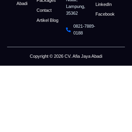
Packages
Abadi
LinkedIn
Lampung,
Contact
35362
Facebook
Artikel Blog
0821-7889-
0188
Copyright © 2026 CV. Afia Jaya Abadi