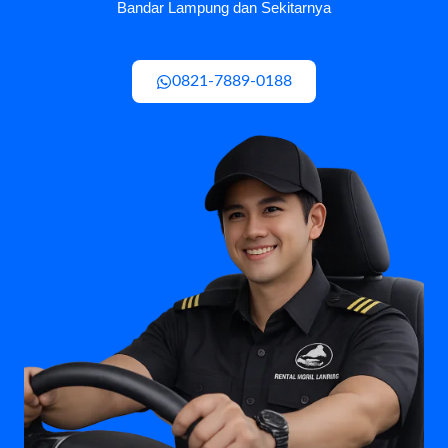
Bandar Lampung dan Sekitarnya
0821-7889-0188