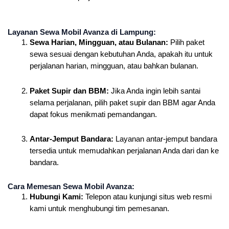
Layanan Sewa Mobil Avanza di Lampung:
Sewa Harian, Mingguan, atau Bulanan:
Pilih paket
sewa sesuai dengan kebutuhan Anda, apakah itu untuk
perjalanan harian, mingguan, atau bahkan bulanan.
Paket Supir dan BBM:
Jika Anda ingin lebih santai
selama perjalanan, pilih paket supir dan BBM agar Anda
dapat fokus menikmati pemandangan.
Antar-Jemput Bandara:
Layanan antar-jemput bandara
tersedia untuk memudahkan perjalanan Anda dari dan ke
bandara.
Cara Memesan Sewa Mobil Avanza:
Hubungi Kami:
Telepon atau kunjungi situs web resmi
kami untuk menghubungi tim pemesanan.