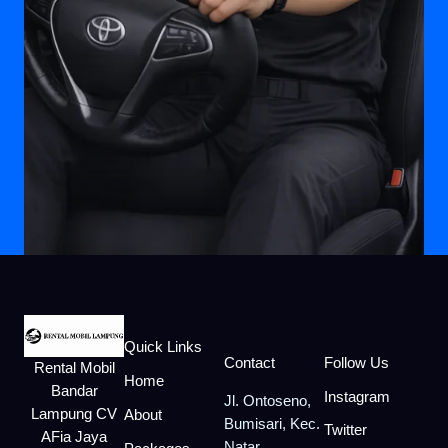
Quick Links
Contact
Follow Us
Rental Mobil
Home
Bandar
Instagram
Jl. Ontoseno,
Lampung CV
About
Bumisari, Kec.
Twitter
AFia Jaya
Natar,