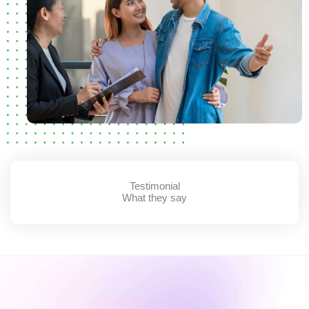
Testimonial
What they say