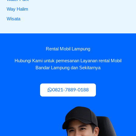
Way Halim
Wisata
Rental Mobil Lampung
Hubungi Kami untuk pemesanan Layanan rental Mobil
Bandar Lampung dan Sekitarnya
0821-7889-0188