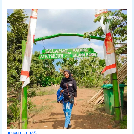
anggun_tmrp01