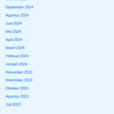
September 2024
Agustus 2024
Juni 2024
Mei 2024
April 2024
Maret 2024
Februari 2024
Januari 2024
Desember 2023
November 2023
Oktober 2023
Agustus 2023
Juli 2023