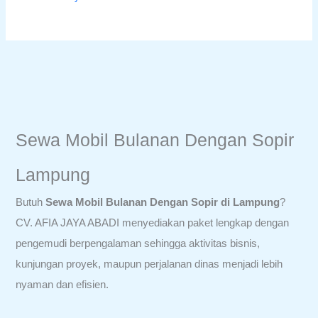
Sewa Mobil Bulanan Dengan Sopir
Lampung
Butuh
Sewa Mobil Bulanan Dengan Sopir di Lampung
?
CV. AFIA JAYA ABADI menyediakan paket lengkap dengan
pengemudi berpengalaman sehingga aktivitas bisnis,
kunjungan proyek, maupun perjalanan dinas menjadi lebih
nyaman dan efisien.