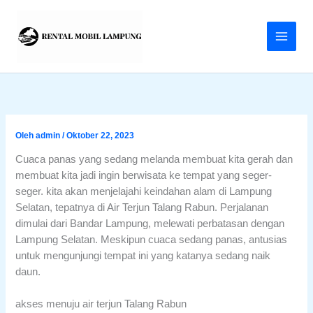
Lewati
ke
konten
Oleh
admin
/
Oktober 22, 2023
Cuaca panas yang sedang melanda membuat kita gerah dan
membuat kita jadi ingin berwisata ke tempat yang seger-
seger. kita akan menjelajahi keindahan alam di Lampung
Selatan, tepatnya di Air Terjun Talang Rabun. Perjalanan
dimulai dari Bandar Lampung, melewati perbatasan dengan
Lampung Selatan. Meskipun cuaca sedang panas, antusias
untuk mengunjungi tempat ini yang katanya sedang naik
daun.
akses menuju air terjun Talang Rabun