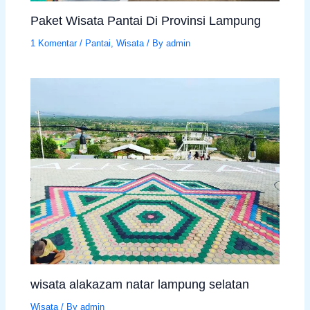
Paket Wisata Pantai Di Provinsi Lampung
1 Komentar
/
Pantai
,
Wisata
/ By
admin
wisata alakazam natar lampung selatan
Wisata
/ By
admin