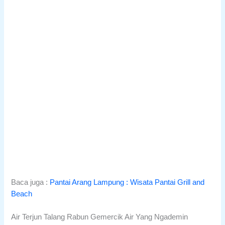
Baca juga :
Pantai Arang Lampung : Wisata Pantai Grill and
Beach
Air Terjun Talang Rabun Gemercik Air Yang Ngademin