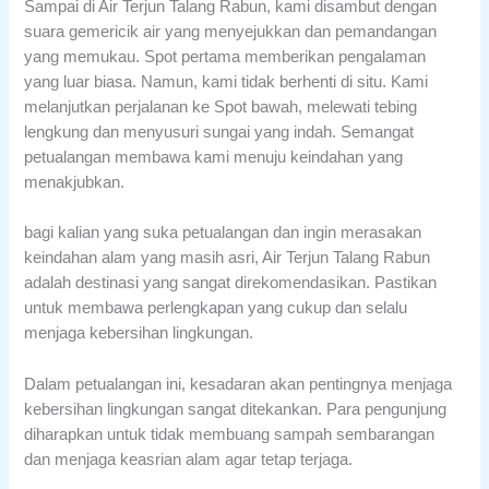
Sampai di Air Terjun Talang Rabun, kami disambut dengan
suara gemericik air yang menyejukkan dan pemandangan
yang memukau. Spot pertama memberikan pengalaman
yang luar biasa. Namun, kami tidak berhenti di situ. Kami
melanjutkan perjalanan ke Spot bawah, melewati tebing
lengkung dan menyusuri sungai yang indah. Semangat
petualangan membawa kami menuju keindahan yang
menakjubkan.
bagi kalian yang suka petualangan dan ingin merasakan
keindahan alam yang masih asri, Air Terjun Talang Rabun
adalah destinasi yang sangat direkomendasikan. Pastikan
untuk membawa perlengkapan yang cukup dan selalu
menjaga kebersihan lingkungan.
Dalam petualangan ini, kesadaran akan pentingnya menjaga
kebersihan lingkungan sangat ditekankan. Para pengunjung
diharapkan untuk tidak membuang sampah sembarangan
dan menjaga keasrian alam agar tetap terjaga.