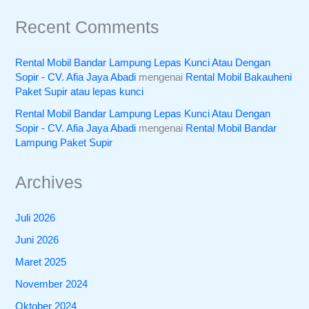
Recent Comments
Rental Mobil Bandar Lampung Lepas Kunci Atau Dengan
Sopir - CV. Afia Jaya Abadi
mengenai
Rental Mobil Bakauheni
Paket Supir atau lepas kunci
Rental Mobil Bandar Lampung Lepas Kunci Atau Dengan
Sopir - CV. Afia Jaya Abadi
mengenai
Rental Mobil Bandar
Lampung Paket Supir
Archives
Juli 2026
Juni 2026
Maret 2025
November 2024
Oktober 2024