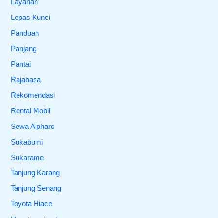
Layanan
Lepas Kunci
Panduan
Panjang
Pantai
Rajabasa
Rekomendasi
Rental Mobil
Sewa Alphard
Sukabumi
Sukarame
Tanjung Karang
Tanjung Senang
Toyota Hiace