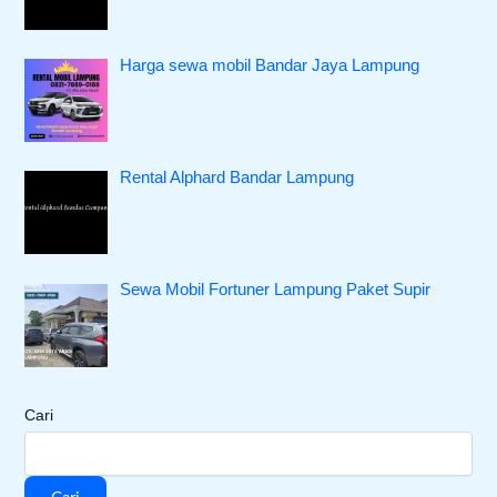
Harga sewa mobil Bandar Jaya Lampung
Rental Alphard Bandar Lampung
Sewa Mobil Fortuner Lampung Paket Supir
Cari