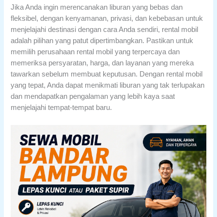
Jika Anda ingin merencanakan liburan yang bebas dan
fleksibel, dengan kenyamanan, privasi, dan kebebasan untuk
menjelajahi destinasi dengan cara Anda sendiri, rental mobil
adalah pilihan yang patut dipertimbangkan. Pastikan untuk
memilih perusahaan rental mobil yang terpercaya dan
memeriksa persyaratan, harga, dan layanan yang mereka
tawarkan sebelum membuat keputusan. Dengan rental mobil
yang tepat, Anda dapat menikmati liburan yang tak terlupakan
dan mendapatkan pengalaman yang lebih kaya saat
menjelajahi tempat-tempat baru.