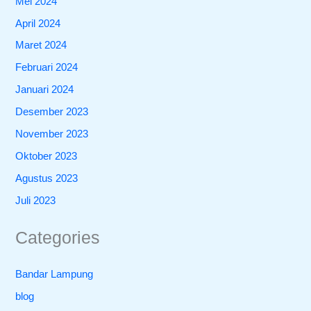
Mei 2024
April 2024
Maret 2024
Februari 2024
Januari 2024
Desember 2023
November 2023
Oktober 2023
Agustus 2023
Juli 2023
Categories
Bandar Lampung
blog