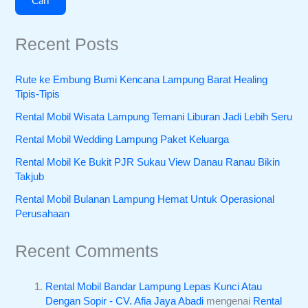
Cari
Recent Posts
Rute ke Embung Bumi Kencana Lampung Barat Healing
Tipis-Tipis
Rental Mobil Wisata Lampung Temani Liburan Jadi Lebih Seru
Rental Mobil Wedding Lampung Paket Keluarga
Rental Mobil Ke Bukit PJR Sukau View Danau Ranau Bikin
Takjub
Rental Mobil Bulanan Lampung Hemat Untuk Operasional
Perusahaan
Recent Comments
Rental Mobil Bandar Lampung Lepas Kunci Atau
Dengan Sopir - CV. Afia Jaya Abadi
mengenai
Rental