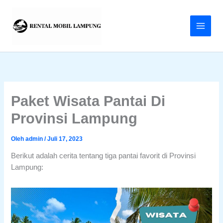
Lewati
Menu
ke
konten
Paket Wisata Pantai Di
Provinsi Lampung
Oleh
admin
/
Juli 17, 2023
Berikut adalah cerita tentang tiga pantai favorit di Provinsi
Lampung: