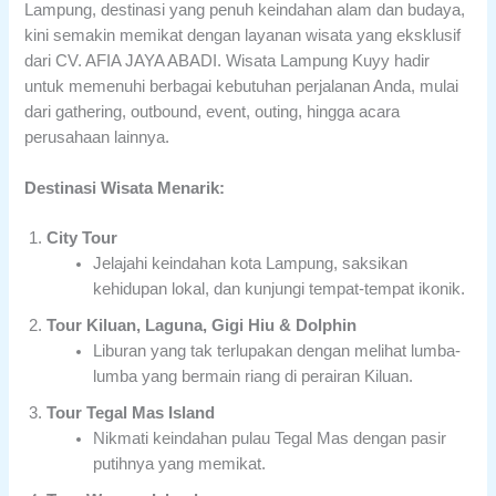
Lampung, destinasi yang penuh keindahan alam dan budaya,
kini semakin memikat dengan layanan wisata yang eksklusif
dari CV. AFIA JAYA ABADI. Wisata Lampung Kuyy hadir
untuk memenuhi berbagai kebutuhan perjalanan Anda, mulai
dari gathering, outbound, event, outing, hingga acara
perusahaan lainnya.
Destinasi Wisata Menarik:
City Tour
Jelajahi keindahan kota Lampung, saksikan
kehidupan lokal, dan kunjungi tempat-tempat ikonik.
Tour Kiluan, Laguna, Gigi Hiu & Dolphin
Liburan yang tak terlupakan dengan melihat lumba-
lumba yang bermain riang di perairan Kiluan.
Tour Tegal Mas Island
Nikmati keindahan pulau Tegal Mas dengan pasir
putihnya yang memikat.