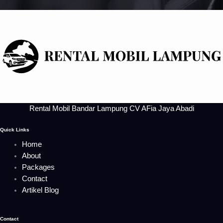
Rental Mobil Bandar Lampung CV AFia Jaya Abadi
Quick Links
Home
About
Packages
Contact
Artikel Blog
Contact