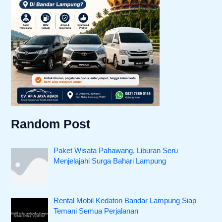
Random Post
Paket Wisata Pahawang, Liburan Seru
Menjelajahi Surga Bahari Lampung
Rental Mobil Kedaton Bandar Lampung Siap
Temani Semua Perjalanan