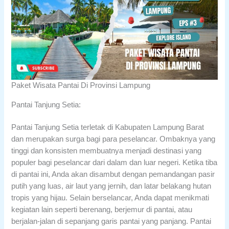
Paket Wisata Pantai Di Provinsi Lampung
Pantai Tanjung Setia:
Pantai Tanjung Setia terletak di Kabupaten Lampung Barat
dan merupakan surga bagi para peselancar. Ombaknya yang
tinggi dan konsisten membuatnya menjadi destinasi yang
populer bagi peselancar dari dalam dan luar negeri. Ketika tiba
di pantai ini, Anda akan disambut dengan pemandangan pasir
putih yang luas, air laut yang jernih, dan latar belakang hutan
tropis yang hijau. Selain berselancar, Anda dapat menikmati
kegiatan lain seperti berenang, berjemur di pantai, atau
berjalan-jalan di sepanjang garis pantai yang panjang. Pantai