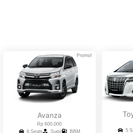
Promo!
To
Avanza
Rp 600.000
5 S
6 Seats
Supir
BBM