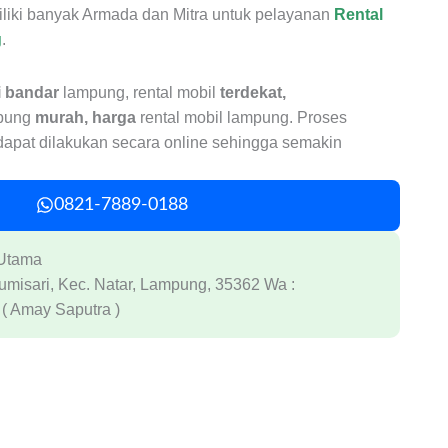
liki banyak Armada dan Mitra untuk pelayanan
Rental
g
.
i bandar
lampung, rental mobil
terdekat,
pung
murah,
harga
rental mobil lampung. Proses
dapat dilakukan secara online sehingga semakin
0821-7889-0188
 Utama
Bumisari, Kec. Natar, Lampung, 35362 Wa :
( Amay Saputra )