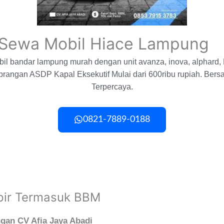
Sewa Mobil Hiace Lampung
obil bandar lampung murah dengan unit avanza, inova, alphard,
brangan ASDP Kapal Eksekutif Mulai dari 600ribu rupiah. Ber
Terpercaya.
0821-7889-0188
pir Termasuk BBM
gan CV Afia Jaya Abadi