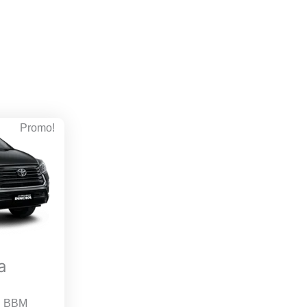
Promo!
a
BBM