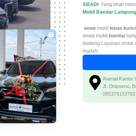
ABADI
Yang telah memi
Mobil Bandar Lampun
sewa
mobil
lepas kunc
rental mobil
bandar
lam
booking Layanan rental 
mudah.
Alamat Kantor
Jl. Ontoseno, 
085379153783 