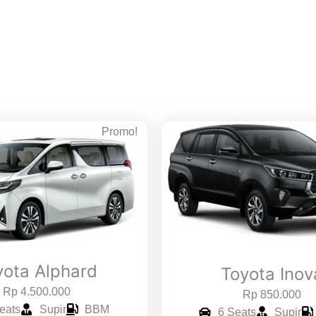
Promo!
yota Alphard
Toyota Inov
Rp 4.500.000
Rp 850.000
eats
Supir
BBM
6 Seats
Supir