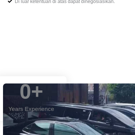
Di luar ketentuan di atas dapat dinegosiasikan.
0
+
Years Experience