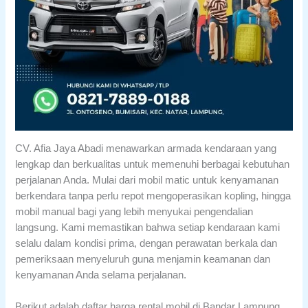
CV. Afia Jaya Abadi menawarkan armada kendaraan yang
lengkap dan berkualitas untuk memenuhi berbagai kebutuhan
perjalanan Anda. Mulai dari mobil matic untuk kenyamanan
berkendara tanpa perlu repot mengoperasikan kopling, hingga
mobil manual bagi yang lebih menyukai pengendalian
langsung. Kami memastikan bahwa setiap kendaraan kami
selalu dalam kondisi prima, dengan perawatan berkala dan
pemeriksaan menyeluruh guna menjamin keamanan dan
kenyamanan Anda selama perjalanan.
Berikut adalah daftar harga rental mobil di Bandar Lampung