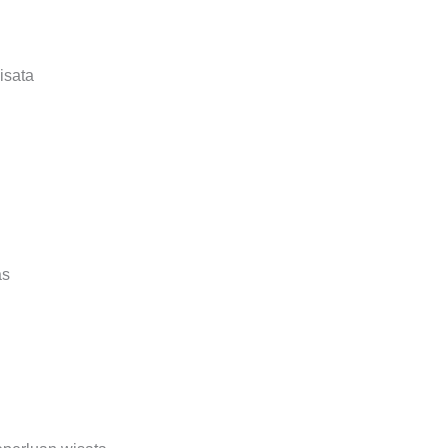
isata
as