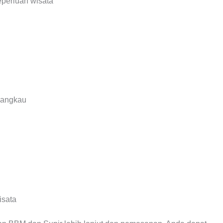
perluan wisata
jangkau
isata