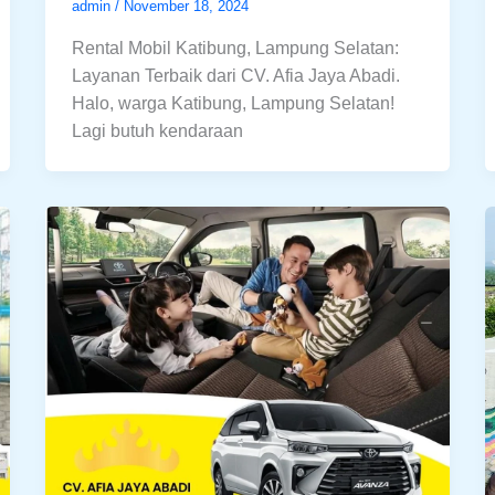
admin
/
November 18, 2024
Rental Mobil Katibung, Lampung Selatan:
Layanan Terbaik dari CV. Afia Jaya Abadi.
Halo, warga Katibung, Lampung Selatan!
Lagi butuh kendaraan