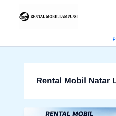
Lewati
Menu
ke
konten
P
Rental Mobil Natar