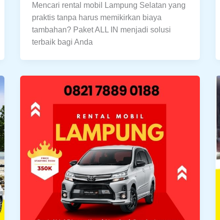
Mencari rental mobil Lampung Selatan yang
praktis tanpa harus memikirkan biaya
tambahan? Paket ALL IN menjadi solusi
terbaik bagi Anda