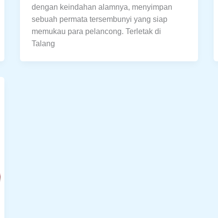
dengan keindahan alamnya, menyimpan
sebuah permata tersembunyi yang siap
memukau para pelancong. Terletak di
Talang